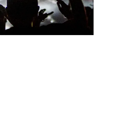
donde
encontrarnos
Buenos Aires
+54 911 5565 0864
Madrid
-